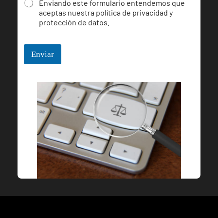
e
Enviando este formulario entendemos que
l
aceptas nuestra política de privacidad y
é
protección de datos.
f
o
n
Enviar
o
p
a
r
a
*